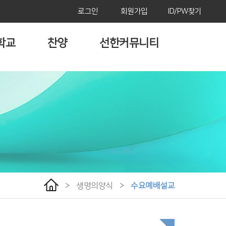
로그인
회원가입
ID/PW찾기
학교
찬양
선한커뮤니티
>
생명의양식
>
수요예배설교