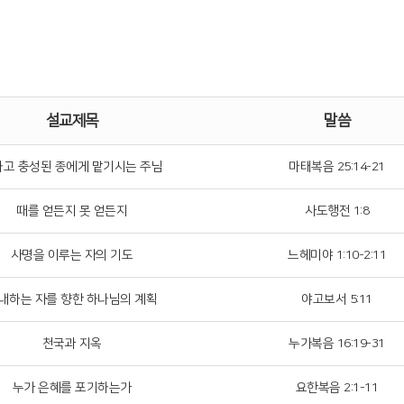
설교제목
말씀
고 충성된 종에게 맡기시는 주님
마태복음 25:14-21
때를 얻든지 못 얻든지
사도행전 1:8
사명을 이루는 자의 기도
느헤미야 1:10-2:11
내하는 자를 향한 하나님의 계획
야고보서 5:11
천국과 지옥
누가복음 16:19-31
누가 은혜를 포기하는가
요한복음 2:1-11