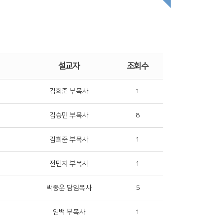
설교자
조회수
김희준 부목사
1
김승민 부목사
8
김희준 부목사
1
전민지 부목사
1
박종운 담임목사
5
임백 부목사
1