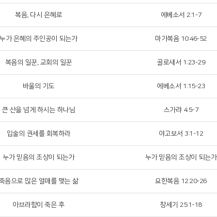
복음, 다시 은혜로
에베소서 2:1-7
누가 은혜의 주인공이 되는가
마가복음 10:46​-52
복음의 일꾼, 교회의 일꾼
골로새서 1:23-29
바울의 기도
에베소서 1:15-23
큰 산을 넘게 하시는 하나님
스가랴 4:5-7
입술의 권세를 회복하라
야고보서 3:1-12
누가 믿음의 조상이 되는가
누가 믿음의 조상이 되는가
죽음으로 많은 열매를 맺는 삶
요한복음 12:20-26
아브라함이 죽은 후
창세기 25:1-18