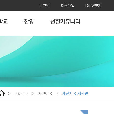
로그인
회원가입
ID/PW찾기
학교
찬양
선한커뮤니티
>
교회학교
>
어린이국
>
어린이국 게시판