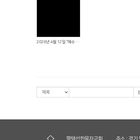
Views
2026년 4월 12일 "예수님의 사랑법"
평택선한목자교회
주소 : 경기