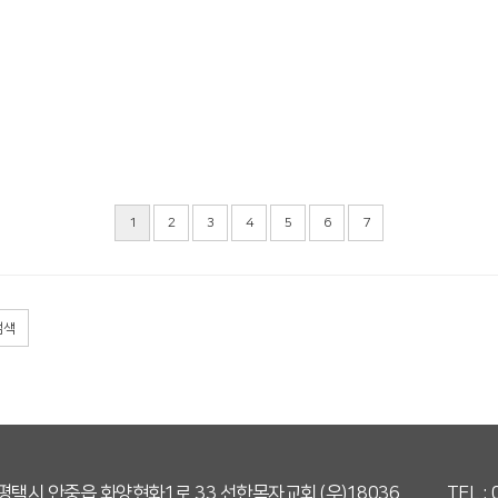
1
2
3
4
5
6
7
검색
 평택시 안중읍 화양현화1로 33 선한목자교회 (우)18036
TEL :