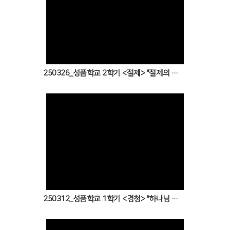
Views
250326_성품학교 2학기 <절제> "절제의 성품으로 시험을 이기신 예수님"
Views
250312_성품학교 1학기 <경청> "하나님 말씀에 경청하는 우리는 성품학교~!!"