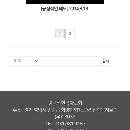
[긍정적인 태도] 2014.8.13
1
2
검색
평택선한목자교회
주소 : 경기 평택시 안중읍 화양현화1로 33 선한목자교회
(우)18036
TEL : 031.681.9187