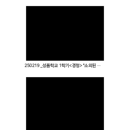
Views
250219 _성품학교 1학기<경청> "소외된 사람에게도 경청하는 예수님의 마음~!"
Views